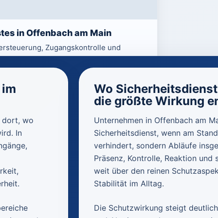
stes in Offenbach am Main
ersteuerung, Zugangskontrolle und
ioneller Sicherheitslösungen.
 im
Wo Sicherheitsdienst
die größte Wirkung en
l dort, wo
Unternehmen in Offenbach am Mai
ird. In
Sicherheitsdienst, wenn am Stando
ngänge,
verhindert, sondern Abläufe insg
Präsenz, Kontrolle, Reaktion und
keit,
weit über den reinen Schutzaspek
rheit.
Stabilität im Alltag.
bereiche
Die Schutzwirkung steigt deutlic