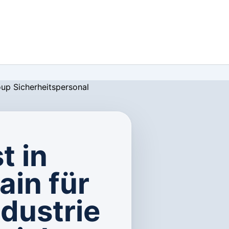
t in
in für
dustrie