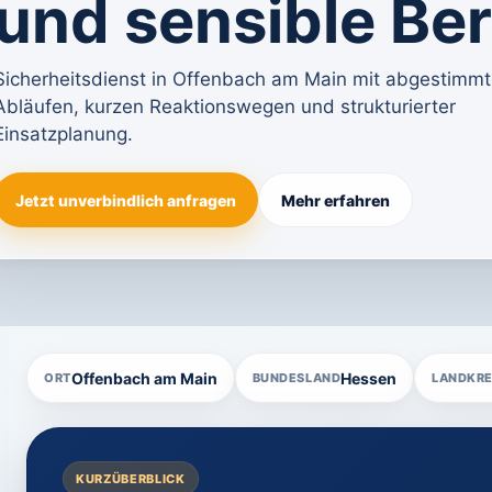
und sensible Be
Sicherheitsdienst in Offenbach am Main mit abgestimm
Abläufen, kurzen Reaktionswegen und strukturierter
Einsatzplanung.
Jetzt unverbindlich anfragen
Mehr erfahren
Offenbach am Main
Hessen
ORT
BUNDESLAND
LANDKRE
KURZÜBERBLICK