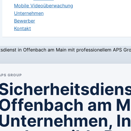
Mobile Videoüberwachung
Unternehmen
Bewerber
Kontakt
APS GROUP
Sicherheitsdiens
Offenbach am Ma
Unternehmen, In