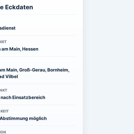
ge Eckdaten
sdienst
IET
 am Main, Hessen
 am Main, Groß-Gerau, Bornheim,
d Vilbel
NKT
l nach Einsatzbereich
KEIT
 Abstimmung möglich
ION