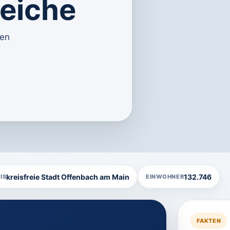
reiche
ten
kreisfreie Stadt Offenbach am Main
132.746
IS
EINWOHNER
FAKTEN