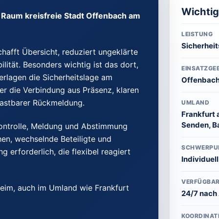
Wichti
 Raum kreisfreie Stadt Offenbach am
LEISTUNG
Sicherheit
hafft Übersicht, reduziert ungeklärte
lität. Besonders wichtig ist das dort,
EINSATZGEB
rlagen die Sicherheitslage am
Offenbach
r die Verbindung aus Präsenz, klaren
elastbarer Rückmeldung.
UMLAND
Frankfurt
Senden, Ba
Kontrolle, Meldung und Abstimmung
hen, wechselnde Beteiligte und
SCHWERPU
 erforderlich, die flexibel reagiert
Individuel
VERFÜGBAR
heim, auch im Umland wie Frankfurt
24/7 nach
KOORDINAT