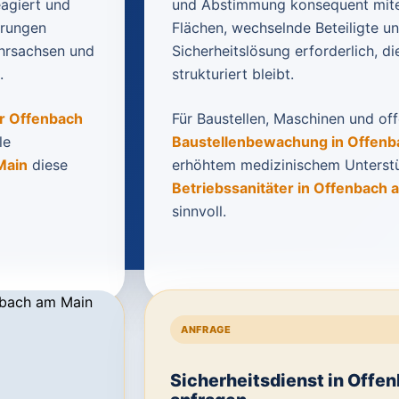
eagiert und
und Abstimmung konsequent mitei
erungen
Flächen, wechselnde Beteiligte u
ehrsachsen und
Sicherheitslösung erforderlich, di
.
strukturiert bleibt.
r Offenbach
Für Baustellen, Maschinen und of
le
Baustellenbewachung in Offenb
Main
diese
erhöhtem medizinischem Unterst
Betriebssanitäter in Offenbach 
sinnvoll.
ANFRAGE
Sicherheitsdienst in Offen