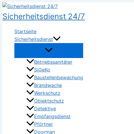
Zum
Inhalt
Sicherheitsdienst 24/7
springen
Startseite
Sicherheitsdienst
Betriebssanitäter
SiGeKo
Baustellenbewachung
Brandwache
Werkschutz
Objektschutz
Detektive
Empfangsdienst
Pförtner
Doorman