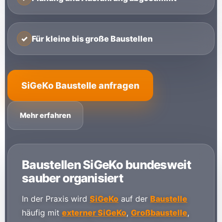
✓
Für kleine bis große Baustellen
SiGeKo Baustelle anfragen
Mehr erfahren
Baustellen SiGeKo bundesweit
sauber organisiert
In der Praxis wird
SiGeKo
auf der
Baustelle
häufig mit
externer SiGeKo
,
Großbaustelle
,