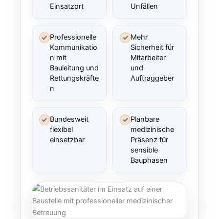
Einsatzort
Unfällen
Professionelle
Mehr
✓
✓
Kommunikatio
Sicherheit für
n mit
Mitarbeiter
Bauleitung und
und
Rettungskräfte
Auftraggeber
n
Bundesweit
Planbare
✓
✓
flexibel
medizinische
einsetzbar
Präsenz für
sensible
Bauphasen