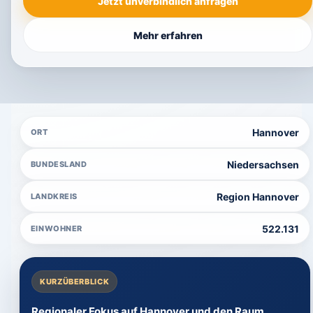
Jetzt unverbindlich anfragen
Mehr erfahren
Hannover
ORT
Niedersachsen
BUNDESLAND
Region Hannover
LANDKREIS
522.131
EINWOHNER
KURZÜBERBLICK
Regionaler Fokus auf Hannover und den Raum