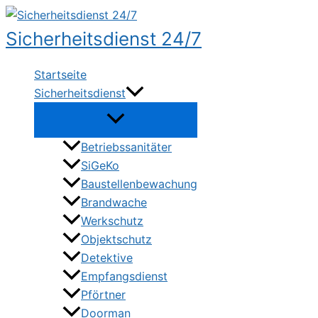
Zum
Inhalt
Sicherheitsdienst 24/7
springen
Startseite
Sicherheitsdienst
Betriebssanitäter
SiGeKo
Baustellenbewachung
Brandwache
Werkschutz
Objektschutz
Detektive
Empfangsdienst
Pförtner
Doorman