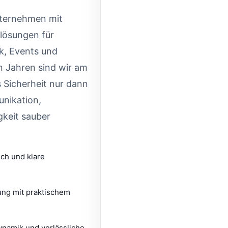
nternehmen mit
slösungen für
ik, Events und
en Jahren sind wir am
s Sicherheit nur dann
unikation,
gkeit sauber
ch und klare
ung mit praktischem
namik und verlässliche