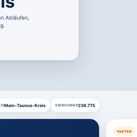
is
en Abläufen,
g.
Main-Taunus-Kreis
238.775
IS
EINWOHNER
FAKTEN