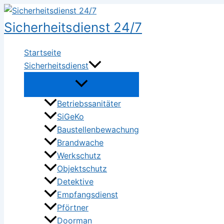
Zum
Inhalt
Sicherheitsdienst 24/7
springen
Startseite
Sicherheitsdienst
Betriebssanitäter
SiGeKo
Baustellenbewachung
Brandwache
Werkschutz
Objektschutz
Detektive
Empfangsdienst
Pförtner
Doorman