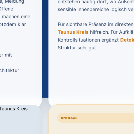
le, Meldung
entstehen häufig dort, wo Außen
Offene
sensible Innenbereiche logisch 
e machen eine
rotzdem klar
Für sichtbare Präsenz im direkten
Taunus Kreis
hilfreich. Für Aufkl
Kontrollsituationen ergänzt
Detek
Struktur sehr gut.
er mit
chitektur
ANFRAGE