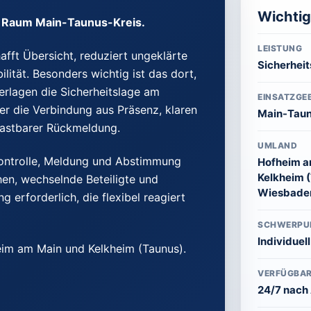
Wichti
n Raum Main-Taunus-Kreis.
LEISTUNG
afft Übersicht, reduziert ungeklärte
Sicherheit
lität. Besonders wichtig ist das dort,
rlagen die Sicherheitslage am
EINSATZGEB
r die Verbindung aus Präsenz, klaren
Main-Taun
elastbarer Rückmeldung.
UMLAND
Kontrolle, Meldung und Abstimmung
Hofheim a
Kelkheim (
hen, wechselnde Beteiligte und
Wiesbade
 erforderlich, die flexibel reagiert
SCHWERPU
Individuel
im am Main und Kelkheim (Taunus).
VERFÜGBAR
24/7 nach