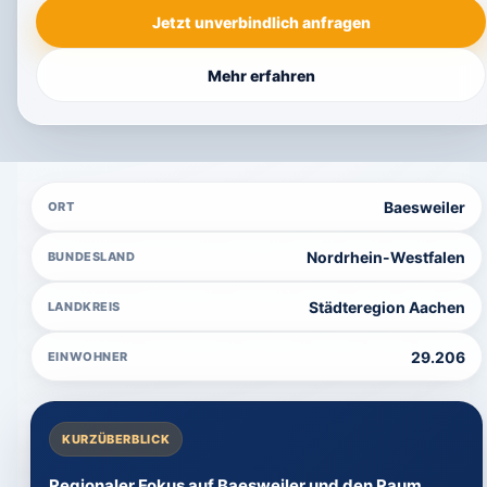
Jetzt unverbindlich anfragen
Mehr erfahren
Baesweiler
ORT
Nordrhein-Westfalen
BUNDESLAND
Städteregion Aachen
LANDKREIS
29.206
EINWOHNER
KURZÜBERBLICK
Regionaler Fokus auf Baesweiler und den Raum